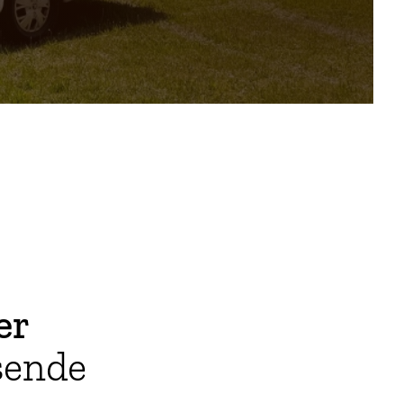
er
sende