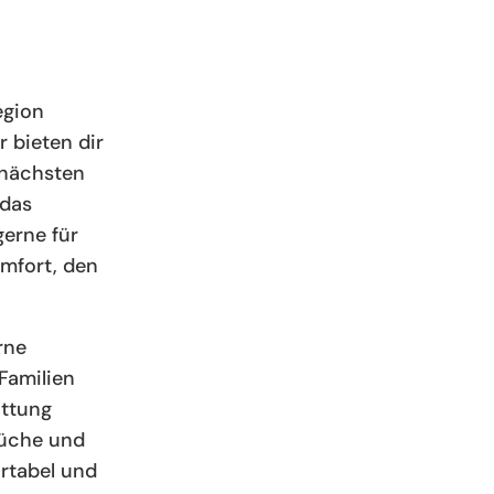
egion
 bieten dir
 nächsten
 das
erne für
omfort, den
rne
 Familien
attung
Küche und
rtabel und