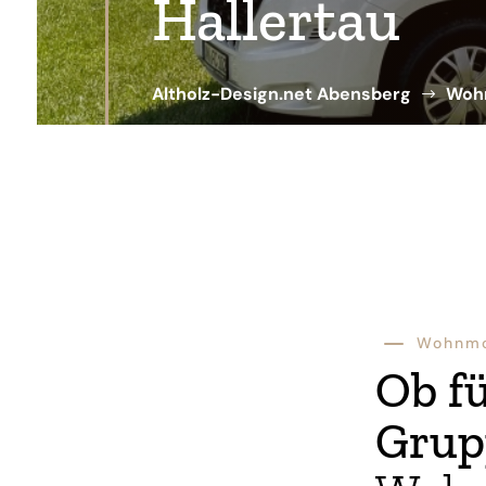
Hallertau
Altholz-Design.net Abensberg
Woh
$
K
Wohnmo
Ob fü
Grup