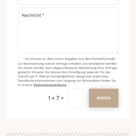
Ich stimme zu, dass meine Angaben aus dem Kontaktformular
zur Beantwortung meiner Anfrage erhoben und verarbeitet werden.
Die Daten werden nach abgeschlossener Bearbeitung Ihrer Anfrage
gelöscht. Hinweis: Sie können Ihre Einwilligung jederzeit für die
Zukunft per E-Mail an kontakt@altholz-design.net widerrufen.
Detaillierte Informationen zum Umgang mit Nutzerdaten finden Sie
in unserer
Datenschutzerklärung
=
1 + 7
SENDEN