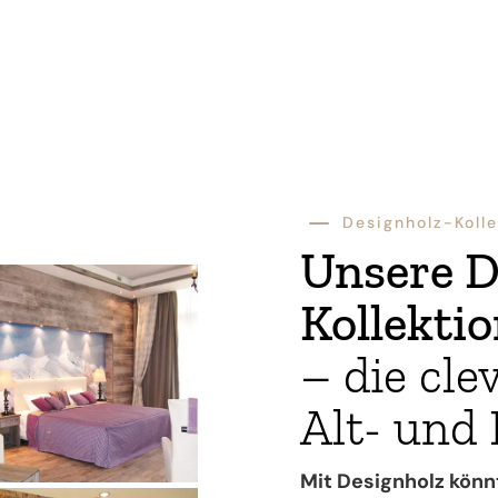
K
Designholz-Kolle
Unsere D
Kollekti
– die cle
Alt- und 
Mit Designholz könn