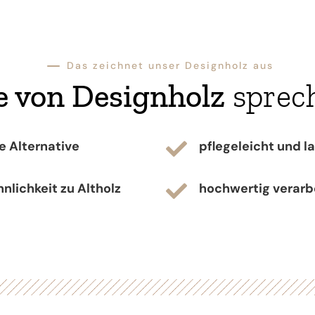
K
Das zeichnet unser Designholz aus
le von Designholz
sprech
e Alternative
pflegeleicht und l

lichkeit zu Altholz
hochwertig verarb
