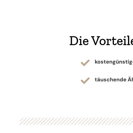
Die Vortei
kostengünstig

täuschende Ähn
