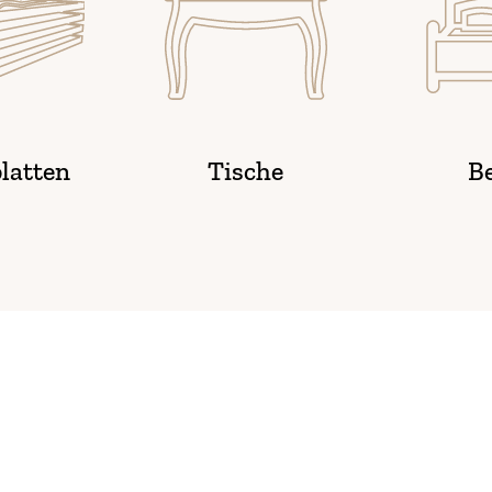
latten
Tische
B