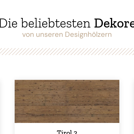
Die beliebtesten
Dekor
von unseren Designhölzern
Tirol 2