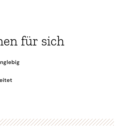
en für sich
anglebig
eitet