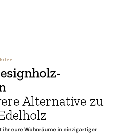
ktion
esignholz-
on
vere Alternative zu
Edelholz
t ihr eure Wohnräume in einzigartiger