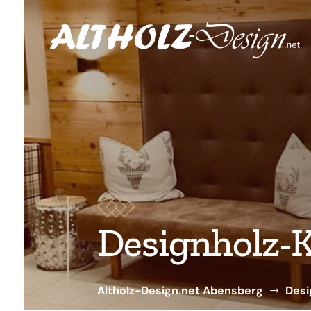
Designholz-K
Altholz-Design.net Abensberg
Desi
$