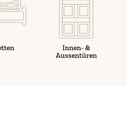
etten
Innen- &
Aussentüren