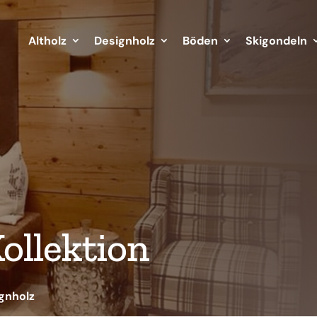
Altholz
Designholz
Böden
Skigondeln
ollektion
gnholz